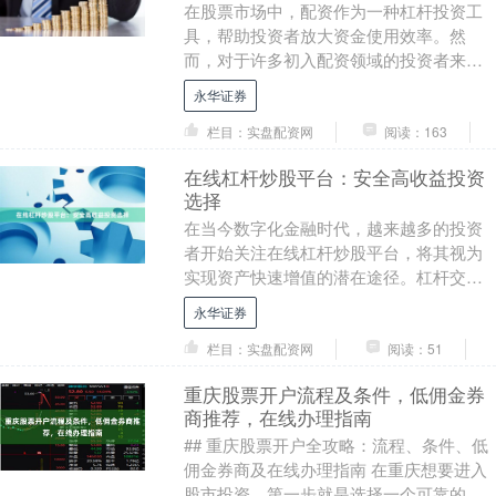
在股票市场中，配资作为一种杠杆投资工
具，帮助投资者放大资金使用效率。然
而，对于许多初入配资领域的投资者来
说，配资公司的收费模式和费率标准往往
永华证券
是选择平台时的核心考....
栏目：实盘配资网
阅读：163
在线杠杆炒股平台：安全高收益投资
选择
在当今数字化金融时代，越来越多的投资
者开始关注在线杠杆炒股平台，将其视为
实现资产快速增值的潜在途径。杠杆交
易，作为一种利用借入资金放大投资回报
永华证券
的工具，确实为有经....
栏目：实盘配资网
阅读：51
重庆股票开户流程及条件，低佣金券
商推荐，在线办理指南
## 重庆股票开户全攻略：流程、条件、低
佣金券商及在线办理指南 在重庆想要进入
股市投资，第一步就是选择一个可靠的券