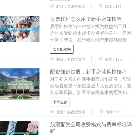
栏目：实盘配资网
阅读：171
股票杠杆怎么用？新手必知技巧
股票杠杆作为一种放大投资收益的工具，
近年来受到越来越多投资者的关注。但对
于新手来说，杠杆既可能带来超额回报，
也可能放大亏损风险。本文将系统介绍股
实盘配资网
票杠杆的使用方法....
栏目：实盘配资网
阅读：136
配资知识炒股，新手必读风控技巧
对于初入股市的新手而言永华证券，配资
炒股看似是一条快速放大收益的捷径，实
则暗藏风险。如果不掌握基本的配资知识
和风控技巧，本金可能在短时间内蒸发殆
永华证券
尽。本文将为新手....
栏目：实盘配资网
阅读：63
股票配资公司收费模式与费率标准详
解