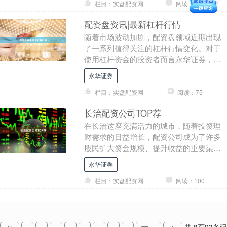
栏目：实盘配资网
阅读：192
配资盘资讯|最新杠杆行情
随着市场波动加剧，配资盘领域近期出现
了一系列值得关注的杠杆行情变化。对于
使用杠杆资金的投资者而言永华证券，及
时掌握最新动态，是控制风险、把握机会
永华证券
的前提。 ## ....
栏目：实盘配资网
阅读：75
长治配资公司TOP荐
在长治这座充满活力的城市，随着投资理
财需求的日益增长，配资公司成为了许多
股民扩大资金规模、提升收益的重要渠
道。然而，面对市场上众多的配资平台，
永华证券
如何选择一家正规、....
栏目：实盘配资网
阅读：100