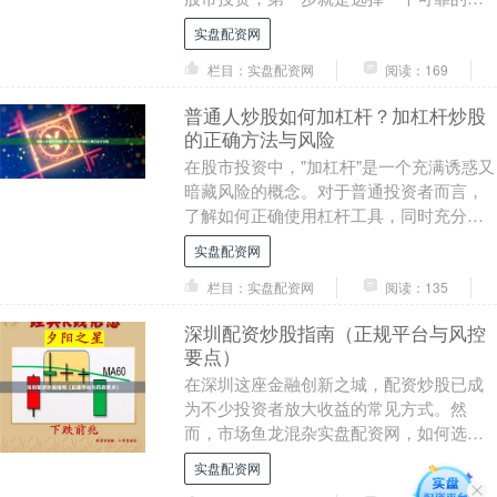
商并完成开户。随着金融科技的发展，股
实盘配资网
票开户已变....
栏目：实盘配资网
阅读：169
普通人炒股如何加杠杆？加杠杆炒股
的正确方法与风险
在股市投资中，"加杠杆"是一个充满诱惑又
暗藏风险的概念。对于普通投资者而言，
了解如何正确使用杠杆工具，同时充分认
识其潜在风险，是走向理性投资的重要一
实盘配资网
步。 ## ....
栏目：实盘配资网
阅读：135
深圳配资炒股指南（正规平台与风控
要点）
在深圳这座金融创新之城，配资炒股已成
为不少投资者放大收益的常见方式。然
而，市场鱼龙混杂实盘配资网，如何选择
正规平台并做好风险控制，是每位参与者
实盘配资网
必须掌握的技能。本....