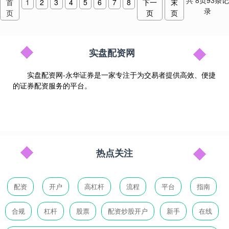
共
8
页
93
条记
首
1
2
3
4
5
6
7
8
下一
末
录
页
页
页
实盘配资网
实盘配资网-永华证券是一家专注于为交易者提供高效、便捷
的证券配资服务的平台。
热点关注
配资
开户
高杠杆
流程
平台
指南
合规
杠杆
股票
配资炒股开户
新手
在线