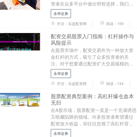
资者在众多平台中做出明智选择，我们结
合平台资质、用户口碑、风控能力及服务
永华证券
质量，整理出河北....
栏目：实盘配资网
阅读：159
配资交易股票入门指南：杠杆操作与
风险提示
在股票市场中，配资交易作为一种放大资
金杠杆的方式，吸引了众多投资者的关
注。对于想要通过配资扩大交易规模的投
资者来说，了解其操作原理和潜在风险至
永华证券
关重要。本文将为您....
栏目：实盘配资网
阅读：134
股票配资典型案例：高杠杆爆仓血本
无归
在A股市场，股票配资一直是一个充满诱惑
又暗藏陷阱的领域。许多投资者希望通过
配资放大收益，却往往忽视了高杠杆背后
的巨大风险。本文通过一个典型案例，揭
永华证券
示股票配资的真....